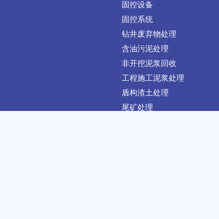
固控设备
固控系统
钻井废弃物处理
含油污泥处理
非开挖泥浆回收
工程施工泥浆处理
盾构渣土处理
尾矿处理
河道清淤处理
产品配件
产品专题