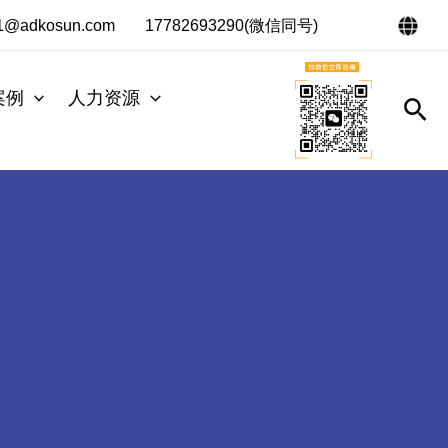
s1@adkosun.com
17782693290(微信同号)
案例
人力资源
搜
索