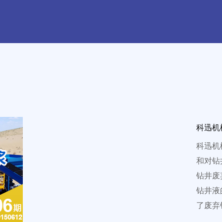
科迅机
科迅机
和对钻
钻井废
钻井液
了废弃