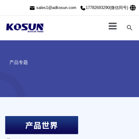
跳
sales1@adkosun.com
17782693290(微信同号)
至
内
容
搜
索
产品专题