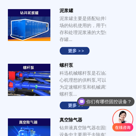
泥浆罐
泥浆罐主要是搭配钻井现
场的钻机使用的，用于储
存和处理泥浆液的大型储
存罐...
螺杆泵
科迅机械螺杆泵是石油离
心机理想的供料泵,可以分
为定速螺杆泵和机械调速
螺杆泵...
你们有哪些固控设备？
真空除气器
钻井液真空除气器在固控
设备中主要用于去除有害