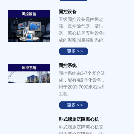
固控设备
五级固控设备是由振动
筛、真空除气器、清洁
器、离心机等五种设备组
成的泥浆固相控制系统。
固控系统
固控系统由3-7个复合罐组
成，配有4级净化设备，适
用于2000-7000米石油钻井
工程。
卧式螺旋沉降离心机
卧式螺旋沉降离心机充分