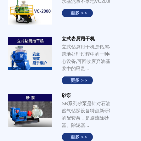
水基泥浆不落地VC2000....
立式岩屑甩干机
立式钻屑甩干机是钻屑不
落地处理过程中的一种核
心设备,可回收废弃油基泥
浆中的昂贵...
砂泵
SB系列砂泵是针对石油天
然气钻探设备特点新研制
的配套泵，是旋流除砂
器、除泥器...