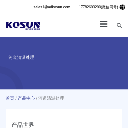
跳
sales1@adkosun.com
17782693290(微信同号)
至
内
容
搜
索
河道清淤处理
首页
/
产品中心
/
河道清淤处理
产品世界