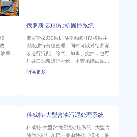
控
系
统
俄罗斯-ZJ30钻机固控系统
模
俄罗斯-ZJ30钻机固控系统可以将钻井
成，
泥浆进行分级处理，同时可以对钻井泥
含油率
浆进行混配、除气、加重、搅拌，也可
对井口泥浆进行补给。本套系统由泥浆
罐、电缆槽及固控设备组成。整个系统
阅读更多
包
科
科威特-大型含油污泥处理系统
威
特-
科威特-大型含油污泥处理系统 大型含
大
油污泥处理系统主要由预处理模块，油