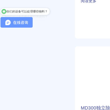
阅读更多
处
你们的设备可以处理哪些物料？
理
你们可以生产整套固控系统吗？
项
目
MD300
独
立
除
砂
器
MD300独立