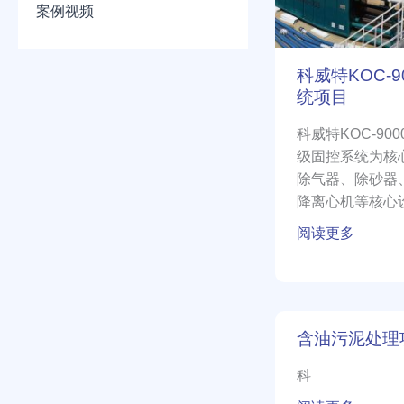
案例视频
机
固
控
科威特KOC-
系
统项目
统
项
科威特KOC-9
目
级固控系统为核
除气器、除砂器
降离心机等核心
程净化与资源循
阅读更多
含
含油污泥处理
油
污
科
泥