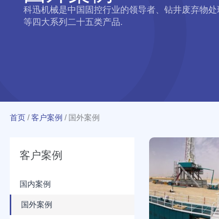
科迅机械是中国固控行业的领导者、钻井废弃物处
等四大系列二十五类产品.
首页
/
客户案例
/
国外案例
科
客户案例
威
特
KOC-
国内案例
9000
米
国外案例
钻