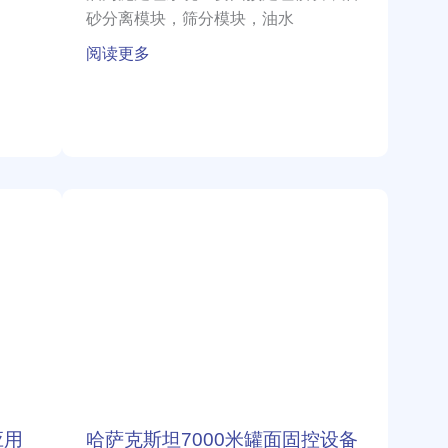
型
砂分离模块，筛分模块，油水
含
阅读更多
油
污
泥
处
理
系
哈
统
萨
克
斯
坦
7000
米
罐
面
固
应用
哈萨克斯坦7000米罐面固控设备