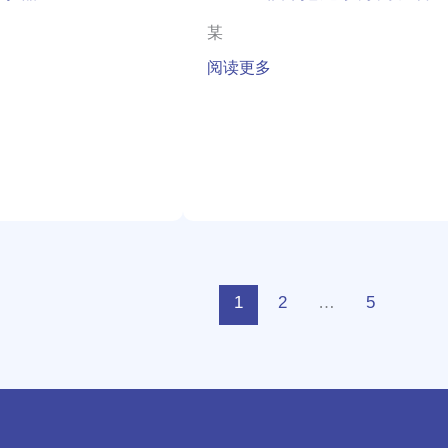
备
应
某
用
阅读更多
1
2
…
5