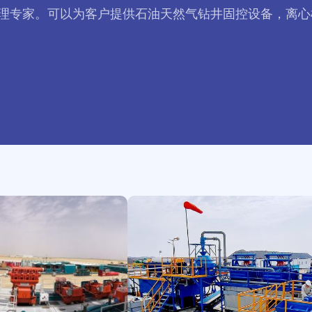
理专家。可以为客户提供石油天然气钻井固控设备，离心
科
威
特-
含
油
污
泥