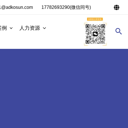
s1@adkosun.com
17782693290(微信同号)
案例
人力资源
搜
索