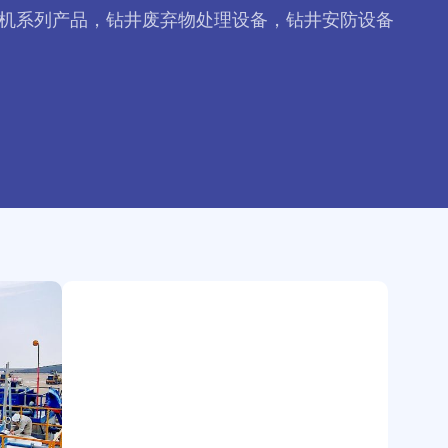
机系列产品，钻井废弃物处理设备，钻井安防设备
俄
罗
斯-
ZJ30
钻
机
固