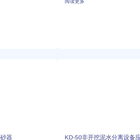
阅读更多
联
泵
KD-
50
非
开
挖
泥
水
分
离
设
除砂器
KD-50非开挖泥水分离设备