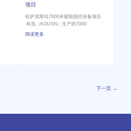
控
项目
设
备
哈萨克斯坦7000米罐面固控设备项目
项
科迅（KOUSN）生产的7000
目
阅读更多
下一页
→