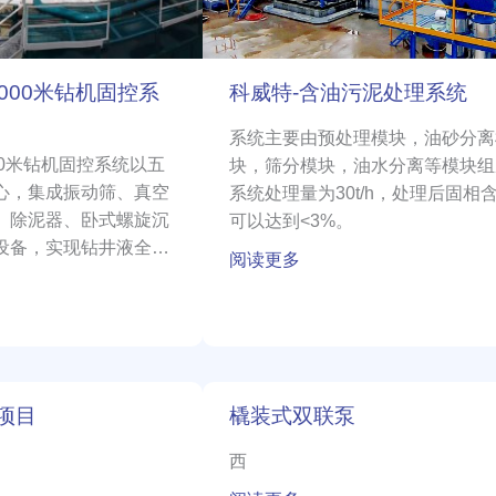
处
理
系
9000米钻机固控系
科威特-含油污泥处理系统
统
系统主要由预处理模块，油砂分离
000米钻机固控系统以五
块，筛分模块，油水分离等模块组
心，集成振动筛、真空
系统处理量为30t/h，处理后固相
、除泥器、卧式螺旋沉
可以达到<3%。
设备，实现钻井液全流
阅读更多
环利用。
橇
项目
橇装式双联泵
装
式
西
双