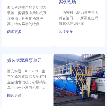
泥
案例现场
处
西安科迅生产的剪切混浆
理
西安科迅助力世界最大
装置，剪切泵由柴油机直
系
砾岩油田——新疆克拉玛
连驱动，具有传动效率
统
依10亿吨级玛湖
高，结构紧凑的特点，产
案
品性能安全可靠，移运方
阅读更多
阅读更多
例
便。
现
场
撬
沉
撬装式双联泵单元
装
淀
式
池
西安科迅（KOSUN）生
双
煤
产的橇装式双联泵配有独
联
泥
立柴油发动机，砂泵撬装
泵
处
单元由一台发电机组、两
单
理
台砂泵及进口管汇阀门连
元
系
阅读更多
接安装在一个底座上所组
统
成，橇装式双联泵是多台