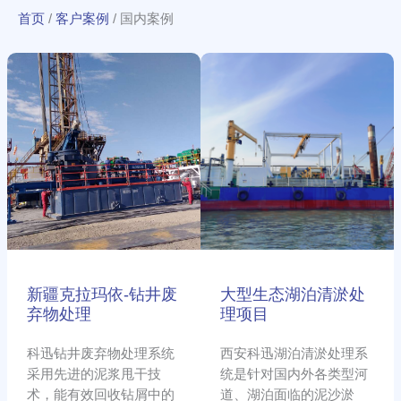
首页
/
客户案例
/
国内案例
新
大
疆
型
克
生
拉
态
玛
湖
依-
泊
钻
清
井
淤
废
处
弃
理
物
项
处
目
新疆克拉玛依-钻井废
大型生态湖泊清淤处
理
弃物处理
理项目
科迅钻井废弃物处理系统
西安科迅湖泊清淤处理系
采用先进的泥浆甩干技
统是针对国内外各类型河
术，能有效回收钻屑中的
道、湖泊面临的泥沙淤