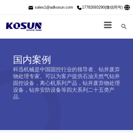
跳
sales1@adkosun.com
17782693290(微信同号)
至
内
容
搜
索
国内案例
科迅机械是中国固控行业的领导者、钻井废弃
物处理专家。可以为客户提供石油天然气钻井
固控设备，离心机系列产品，钻井废弃物处理
设备，钻井安防设备等四大系列二十五类产
品.