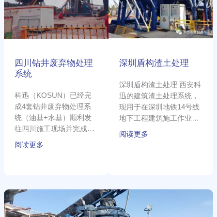
物
处
处
理
理
系
统
四川钻井废弃物处理
深圳盾构渣土处理
系统
深圳盾构渣土处理 西安科
科迅（KOSUN）已经完
迅的建筑渣土处理系统，
成4套钻井废弃物处理系
现用于在深圳地铁14号线
统（油基+水基）顺利发
地下工程建筑施工作业
往四川施工现场并完成了
中。西安科迅研发制造
阅读更多
安装调试工作，目前设
阅读更多
新
疆
克