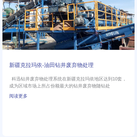
拉
玛
依-
油
田
钻
井
废
弃
新疆克拉玛依-油田钻井废弃物处理
物
处
科迅钻井废弃物处理系统在新疆克拉玛依地区达到10套，
理
成为区域市场上所占份额最大的钻井废弃物随钻处
阅读更多