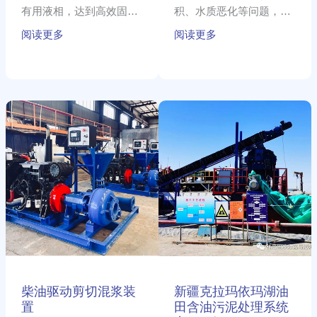
有用液相，达到高效固化
积、水质恶化等问题，旨
处理。
在清除底泥、减少内源污
阅读更多
阅读更多
染，恢复河湖生态功能，
为改善水生态环境。
柴
新
油
疆
驱
克
动
拉
剪
玛
切
依
混
玛
浆
湖
装
油
置
田
含
油
柴油驱动剪切混浆装
新疆克拉玛依玛湖油
污
置
田含油污泥处理系统