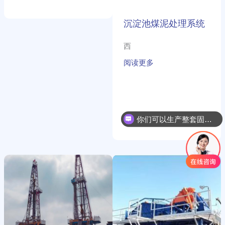
泵的组合形式，相比单
沉淀池煤泥处理系统
西
阅读更多
你们可以生产整套固控系统吗？
四
深
川
圳
钻
盾
井
构
废
渣
弃
土