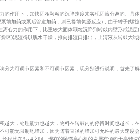
力的作用下，加快固相颗粒的沉降速度来实现固液分离的。具体
泥泵前加药或泵后管道加药，则已提前絮凝反应)，由于转子(螺旋
，在离心力的作用下，比重较大固体颗粒沉降到转鼓内壁形成泥层(
干燥区)泥渣得以脱水干燥，推向排渣口排出，上清液从转鼓大端
响分为可调节因素和不可调节因素，现分别进行说明，首先了解
积越大，处理能力也越大，物料在转鼓内的停留时间也越长，在
不可能无限制地增加，因为随着直径的增加可允许的最大速度会
之间，长径比在3～4之间。现在的卧螺离心机的发展有倾向于高转