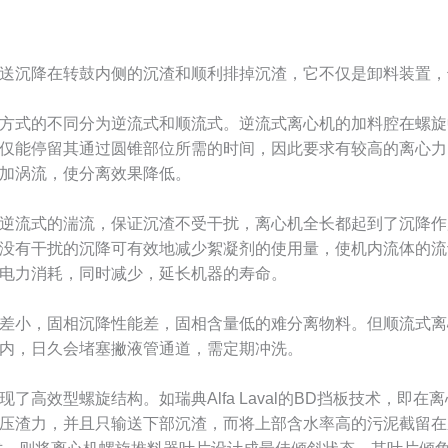
送沉降在转鼓内侧的沉渣和顺利排掉沉渣，它不仅是卸料装置，
方式的不同分为逆流式和顺流式。逆流式离心机的加料腔在螺旋
仅能停留其通过圆锥部位所需的时间，因此要求有较高的离心力
加涡流，使分离效果降低。
逆流式的湍流，保证沉渣不受干扰，离心机全长都起到了沉降作
没有干扰的沉降可有效地减少絮凝剂的使用量，使机内流体的流
电力消耗，同时减少，延长机器的寿命。
差小，固相沉降性能差，固相含量低的难分离物料。但顺流式离
内，日久会堵塞撇液管通道，需定期冲洗。
了高效型螺旋结构。如瑞典Alfa Laval的BD挡板技术，即
压渣力，并且只输送下部沉渣，而将上部含水率高的污泥截留在