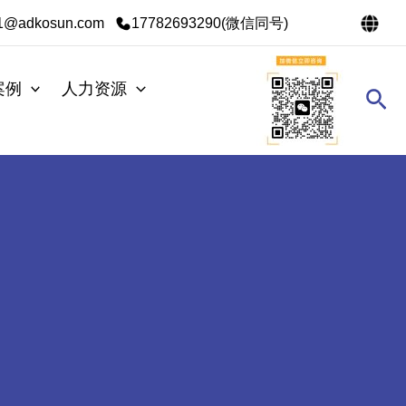
s1@adkosun.com
17782693290(微信同号)
案例
人力资源
搜
索