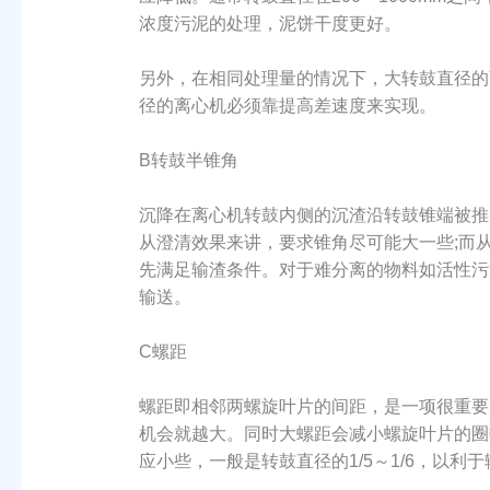
浓度污泥的处理，泥饼干度更好。
另外，在相同处理量的情况下，大转鼓直径的
径的离心机必须靠提高差速度来实现。
B转鼓半锥角
沉降在离心机转鼓内侧的沉渣沿转鼓锥端被推
从澄清效果来讲，要求锥角尽可能大一些;而
先满足输渣条件。对于难分离的物料如活性污
输送。
C螺距
螺距即相邻两螺旋叶片的间距，是一项很重要
机会就越大。同时大螺距会减小螺旋叶片的圈
应小些，一般是转鼓直径的1/5～1/6，以利