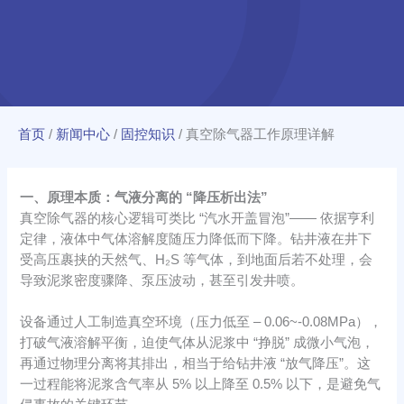
首页
/
新闻中心
/
固控知识
/
真空除气器工作原理详解
一、原理本质：气液分离的 “降压析出法”​
真空除气器的核心逻辑可类比 “汽水开盖冒泡”—— 依据亨利
定律，液体中气体溶解度随压力降低而下降。钻井液在井下
受高压裹挟的天然气、H₂S 等气体，到地面后若不处理，会
导致泥浆密度骤降、泵压波动，甚至引发井喷。​
设备通过人工制造真空环境（压力低至 – 0.06~-0.08MPa），
打破气液溶解平衡，迫使气体从泥浆中 “挣脱” 成微小气泡，
再通过物理分离将其排出，相当于给钻井液 “放气降压”。这
一过程能将泥浆含气率从 5% 以上降至 0.5% 以下，是避免气