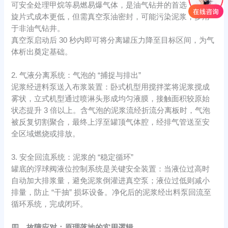
可安全处理甲烷等易燃易爆气体，是油气钻井的首选；​
旋片式成本更低，但需真空泵油密封，可能污染泥浆，多用
于非油气钻井。​
真空泵启动后 30 秒内即可将分离罐压力降至目标区间，为气
体析出奠定基础。​
2. 气液分离系统：气泡的 “捕捉与排出”​
泥浆经进料泵送入布浆装置：卧式机型用搅拌桨将泥浆搅成
雾状，立式机型通过喷淋头形成均匀液膜，接触面积较原始
状态提升 3 倍以上。含气泡的泥浆流经折流分离板时，气泡
被反复切割聚合，最终上浮至罐顶气体腔，经排气管送至安
全区域燃烧或排放。
3. 安全回流系统：泥浆的 “稳定循环”​
罐底的浮球阀液位控制系统是关键安全装置：当液位过高时
自动加大排浆量，避免泥浆倒灌进真空泵；液位过低则减小
排量，防止 “干抽” 损坏设备。净化后的泥浆经出料泵回流至
循环系统，完成闭环。​
四、故障应对：原理落地的实用逻辑​