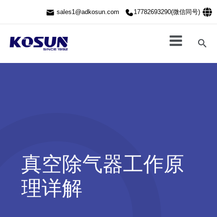
跳
sales1@adkosun.com
17782693290(微信同号)
至
内
容
搜
索
真空除气器工作原
理详解