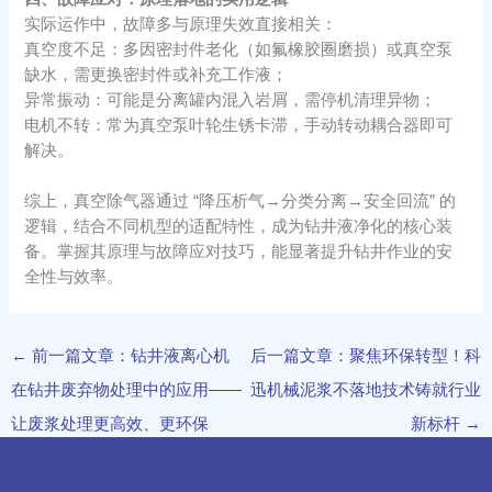
实际运作中，故障多与原理失效直接相关：​
真空度不足：多因密封件老化（如氟橡胶圈磨损）或真空泵
缺水，需更换密封件或补充工作液；​
异常振动：可能是分离罐内混入岩屑，需停机清理异物；​
电机不转：常为真空泵叶轮生锈卡滞，手动转动耦合器即可
解决。​
综上，真空除气器通过 “降压析气→分类分离→安全回流” 的
逻辑，结合不同机型的适配特性，成为钻井液净化的核心装
备。掌握其原理与故障应对技巧，能显著提升钻井作业的安
全性与效率。
←
前一篇文章：钻井液离心机
后一篇文章：聚焦环保转型！科
在钻井废弃物处理中的应用——
迅机械泥浆不落地技术铸就行业
让废浆处理更高效、更环保
新标杆
→