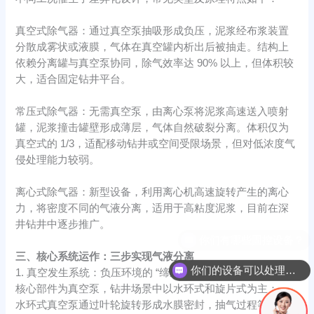
真空式除气器：通过真空泵抽吸形成负压，泥浆经布浆装置
分散成雾状或液膜，气体在真空罐内析出后被抽走。结构上
依赖分离罐与真空泵协同，除气效率达 90% 以上，但体积较
大，适合固定钻井平台。​
常压式除气器：无需真空泵，由离心泵将泥浆高速送入喷射
罐，泥浆撞击罐壁形成薄层，气体自然破裂分离。体积仅为
真空式的 1/3，适配移动钻井或空间受限场景，但对低浓度气
侵处理能力较弱。​
离心式除气器：新型设备，利用离心机高速旋转产生的离心
力，将密度不同的气液分离，适用于高粘度泥浆，目前在深
井钻井中逐步推广。​
三、核心系统运作：三步实现气液分离​
你们的设备可以处理哪些物料？
1. 真空发生系统：负压环境的 “缔造者”​
核心部件为真空泵，钻井场景中以水环式和旋片式为主：​
水环式真空泵通过叶轮旋转形成水膜密封，抽气过程等温，