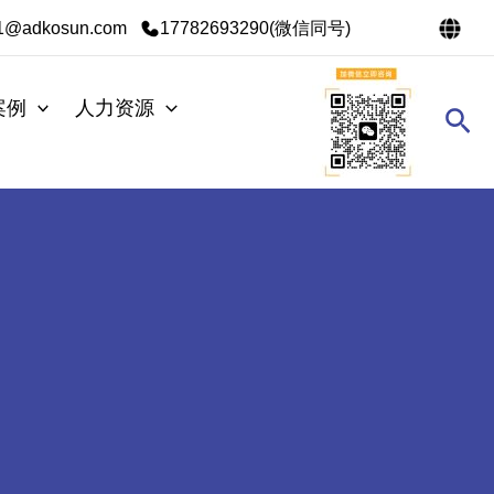
s1@adkosun.com
17782693290(微信同号)
案例
人力资源
搜
索