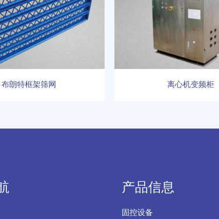
布朗特框架筛网
离心机变频柜
航
产品信息
固控设备