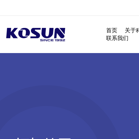
跳
至
内
容
首页
关于
联系我们