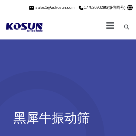
跳
sales1@adkosun.com
17782693290(微信同号)
至
内
容
搜
索
黑犀牛振动筛