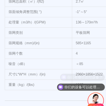
筛网总面积（㎡）/(ft2)
2.7㎡
筛面倾角调整范围( °)
-1°～5°
处理量（m3/h）/(GPM)
136～170m³/h
筛网类别
平板筛网
筛网规格（mm)/(in)
585×1165
筛网个数
4
噪音（dB）
＜85
尺寸L*W*H（mm）/(in)
2960×1856×1522
重量（kg）/(lbs)
1925
你们的设备可以处理哪些物料？