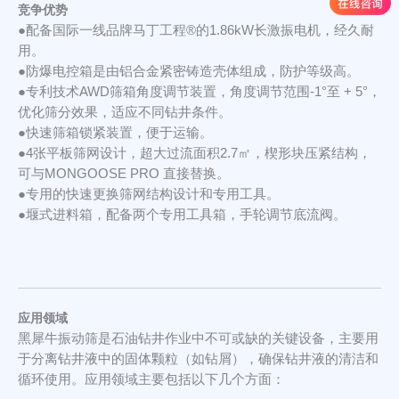
竞争优势
●配备国际一线品牌马丁工程®的1.86kW长激振电机，经久耐
用。
●防爆电控箱是由铝合金紧密铸造壳体组成，防护等级高。
●专利技术AWD筛箱角度调节装置，角度调节范围-1°至 + 5°，
优化筛分效果，适应不同钻井条件。
●快速筛箱锁紧装置，便于运输。
●4张平板筛网设计，超大过流面积2.7㎡，楔形块压紧结构，
可与MONGOOSE PRO 直接替换。
●专用的快速更换筛网结构设计和专用工具。
●堰式进料箱，配备两个专用工具箱，手轮调节底流阀。
应用领域
黑犀牛振动筛是石油钻井作业中不可或缺的关键设备，主要用
于分离钻井液中的固体颗粒（如钻屑），确保钻井液的清洁和
循环使用。应用领域主要包括以下几个方面：