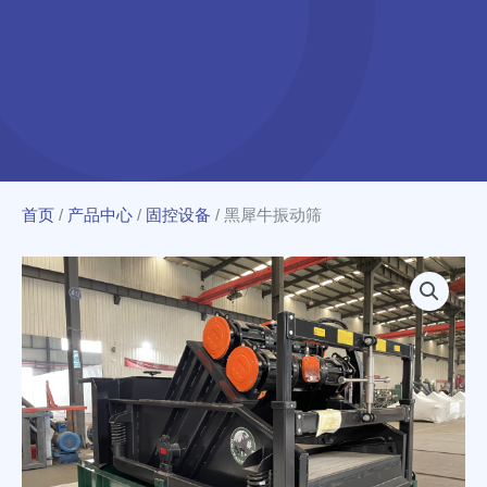
首页
/
产品中心
/
固控设备
/
黑犀牛振动筛