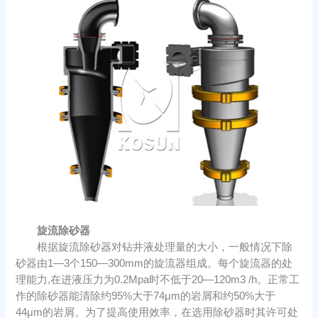
旋流除砂器
根据旋流除砂器对钻井液处理量的大小，一般情况下除
砂器由1—3个150—300mm的旋流器组成。每个旋流器的处
理能力,在进液压力为0.2Mpa时不低于20—120m3 /h。正常工
作的除砂器能清除约95%大于74μm的岩屑和约50%大于
44μm的岩屑。为了提高使用效率，在选用除砂器时其许可处