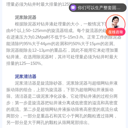
理量必须为钻井时最大排量的125%。
你们可以生产整套固控系统吗？
泥浆除泥器
根据除泥器对钻井液处理量的大小，一般情况下除泥器
由4个以上50–125mm的旋流器组成。每个旋流器的处理能力,
在进液压力为0.2Mpa时不低于5–15m3 /h。正常工作的除泥器
能清除约95%大于44μm的岩屑和约50%大于15μm的岩屑。
除泥器能除去12–13μm的重晶石，因此不能用它来处理加重
钻井液。在选用除泥器时，其许可处理量必须为钻井时最大
排量的125—150%。
泥浆清洁器
泥浆清洁器是旋流除砂器、泥浆除泥器与超细网钻井液
振动筛的组合，上部为旋流器，下部为超细网钻井液振动
筛。清洁器是二级泥浆净化设备。它处理钻井液的过程分两
步：第一步是旋流器把钻井液分离成低密度的溢流和高密度
的底流。第二步是超细网钻井液振动筛将高密度的底流分成
两部分，一部分是重晶石和其它小于网孔的颗粒透过筛网，
另一部分是大于网孔的颗粒从筛网尾部排出。