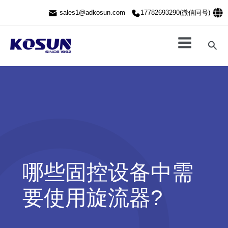
跳
sales1@adkosun.com
17782693290(微信同号)
至
内
容
搜
索
哪些固控设备中需
要使用旋流器?