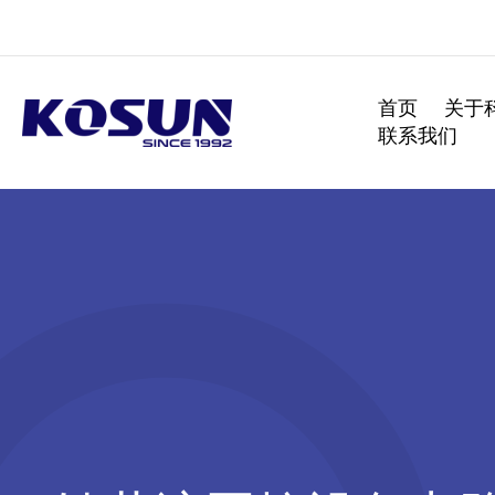
跳
至
内
容
首页
关于
联系我们