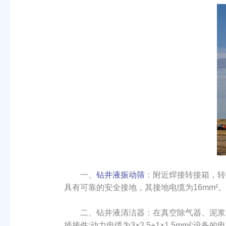
一、
钻井液振动筛
：附近焊接转接箱，转接
具有可靠的安全接地，其接地电缆为16mm²。
二、钻井液清洁器：在真空除气器、泥浆
插接件;动力电缆为3×2.5+1×1.5mm²;