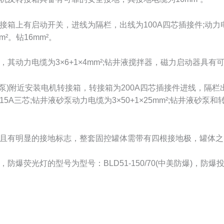
有启动开关，进线为隔栏，出线为100A四芯插接件;动力电缆为3
²。钻16mm²。
力电缆为3×6+1×4mm²;钻井液搅拌器，磁力启动器具有
)附近安装电机转接箱，转接箱为200A四芯插接件进线，隔栏
A三芯;钻井液砂泵动力电缆为3×50+1×25mm²;钻井液砂
。
有明显的接地标志，整套固控罐体需带有四根接地极，罐体之间接地
灯的型号为型号：BLD51-150/70(中美防爆)，防爆投光灯