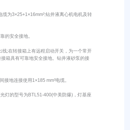
×25+1×16mm²;钻井液离心机电机及转
可靠的安全接地。
出线;在转接箱上有远程启动开关，为一个常开
泵和转接箱具有可靠地安全接地。钻井液砂泵的接
连接使用1×185 mm²电缆。
的型号为BTL51-400(中美防爆)，灯基座