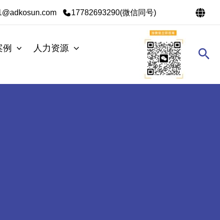
s1@adkosun.com
17782693290(微信同号)
案例
人力资源
搜
索