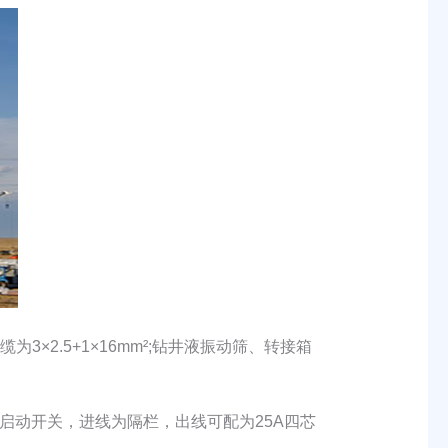
×2.5+1×16mm²;钻井液振动筛、转接箱
启动开关，进线为隔栏，出线可配为25A四芯