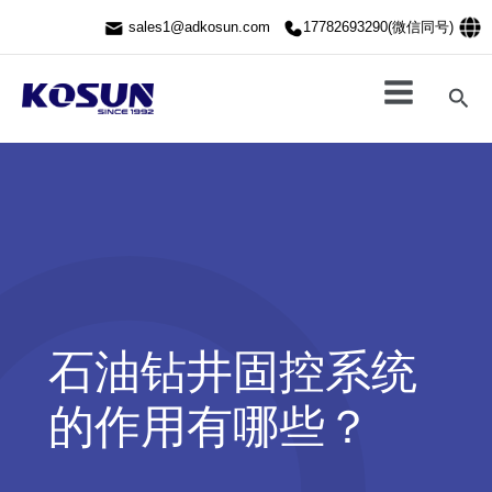
跳
sales1@adkosun.com
17782693290(微信同号)
至
内
容
搜
索
石油钻井固控系统
的作用有哪些？