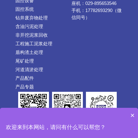
固控设备
座机：029-895653546
固控系统
手机：17782693290（微
信同号）
钻井废弃物处理
含油污泥处理
非开挖泥浆回收
工程施工泥浆处理
盾构渣土处理
尾矿处理
河道清淤处理
产品配件
产品专题
×
公众号
抖音
欢迎来到本网站，请问有什么可以帮您？
微信