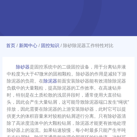
首页
/
新闻中心
/
固控知识
/
除砂除泥器工作特性对比
除砂器
是固控系统中的二级固控设备，用于分离钻井液
中粒度为大于47微米的固相颗粒。除砂器的作用是减轻下游
除泥器的负荷。在
除泥器
前面安装除砂器能有效清除除泥器
负载中的大量颗粒，提高除泥器的工作效率。在高速钻井
时，特别是在土质松散的浅层井段时，通常使用大直径钻
头，因此会产生大量钻屑，这可能导致除泥器端口发生“绳状”
排放，因此需要在除泥器的上游安装除砂器，此时它可以提
供更大的体积容量来对较粗的钻屑进行分离。只有除砂器清
除了高浓度流体中的大颗粒钻屑，除泥器才能更有效地处理
除砂器上的溢流。如果钻速较慢，每小时最多只能产生半吨