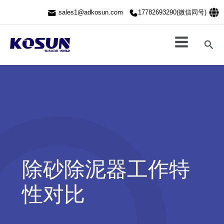
跳
sales1@adkosun.com
17782693290(微信同号)
至
内
容
搜
索
除砂除泥器工作特
性对比