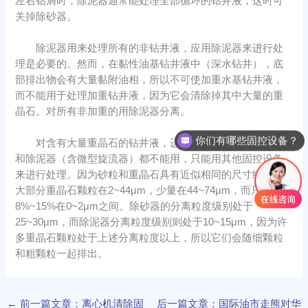
左右钻屑时，除泥器通常能处理全部循环的钻井液，这时可
关掉除砂器。
除泥器用来处理所有的非钻井液，应用除泥器来进行处
理是必要的。然而，在黏性油基钻井液中（深水钻井），底
部排出物会有大量黏附油相，所以不可使加重水基钻井液，
而不能用于处理加重钻井液，因为它会清除掉其中大量的重
晶石。对所有非加重的用除泥器分离。
你们有哪些固控设备？
对含有大量重晶石的钻井液，进行处理分离时，除砂器
和除泥器（含微型旋流器）都不能用，只能用其他固控设备
来进行处理。因为砂粒和重晶石具有近似相同的尺寸级别。
大部分重晶石颗粒在2~44μm，少量在44~74μm，而只有
8%~15%在0~2μm之间。除砂器的分离粒度级别处于
25~30μm，而除泥器分离粒度级别则处于10~15μm，因为许
多重晶石颗粒处于上述分离粒度以上，所以它们会随细颗粒
和粗颗粒一起排出。
←
前一篇文章：离心机清除固
后一篇文章：国际油市走熊对华