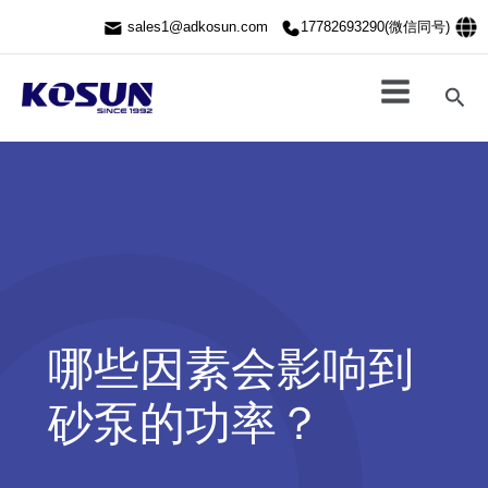
跳
sales1@adkosun.com
17782693290(微信同号)
至
内
容
搜
索
哪些因素会影响到
砂泵的功率？