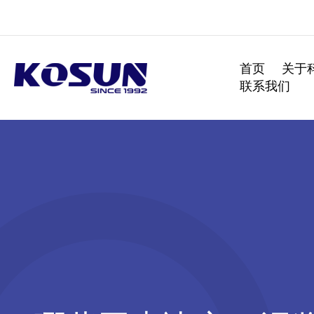
跳
至
内
容
首页
关于
联系我们