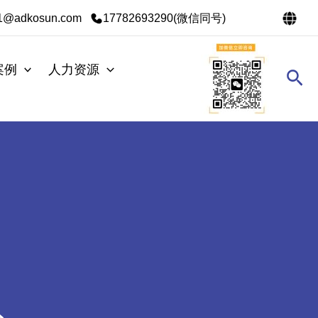
s1@adkosun.com
17782693290(微信同号)
案例
人力资源
搜
索