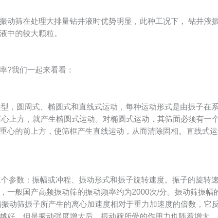
动筛在处理大排量钻井液时优势明显，此种工况下， 钻井液振
液中的较大颗粒。
?我们一起来看看：
型，圆周式、椭圆式和直线式运动，每种运动形式是由振子在
重心上方，就产生椭圆式运动。对椭圆式运动，其筛面必须有一
重心的前上方，使筛框产生直线运动，从而清除固相。直线式运
个参数：振幅或冲程、振动形式和振子旋转速度。振子的旋转
，一般国产高频振动筛的振动频率约为2000次/分。振动筛振
指振动筛振子所产生的离心加速度相对于重力加速度的倍数，它
越好，但是振动强度增大后，振动筛所受的作用力也随着增大，