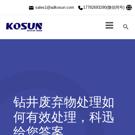
跳
sales1@adkosun.com
17782693290(微信同号)
至
内
容
搜
索
钻井废弃物处理如
何有效处理，科迅
给您答案