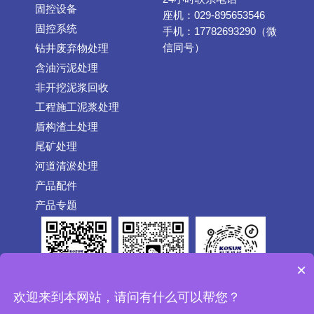
固控设备
座机：029-895653546
固控系统
手机：17782693290（微
信同号）
钻井废弃物处理
含油污泥处理
非开挖泥浆回收
工程施工泥浆处理
盾构渣土处理
尾矿处理
河道清淤处理
产品配件
产品专题
×
公众号
抖音
欢迎来到本网站，请问有什么可以帮您？
微信