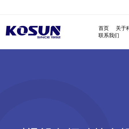
跳
至
内
容
首页
关于
联系我们