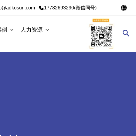
s1@adkosun.com
17782693290(微信同号)
案例
人力资源
搜
索