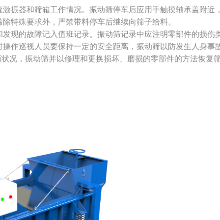
检查激振器和筛箱工作情况。振动筛停车后应用手触摸轴承盖附近
动筛除特殊要求外，严禁带料停车后继续向筛子给料。
况和发现的故障记入值班记录。振动筛记录中应注明零部件的损伤
时操作巡视人员要保持一定的安全距离，振动筛以防发生人身事
状况，振动筛并以修理和更换损坏、磨损的零部件的方法恢复