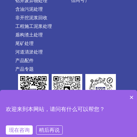
信同号）
钻井废弃物处理
含油污泥处理
非开挖泥浆回收
工程施工泥浆处理
盾构渣土处理
尾矿处理
河道清淤处理
产品配件
产品专题
×
公众号
抖音
欢迎来到本网站，请问有什么可以帮您？
微信
Copyright © 1992-2026 CHINAKOSUN.COM All Rights
现在咨询
稍后再说
Reserved 西安科迅机械制造有限公司 版权所有 |
陕ICP备