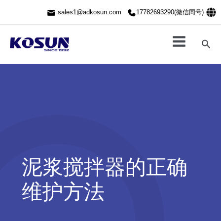
跳
sales1@adkosun.com
17782693290(微信同号)
至
内
容
搜
索
泥浆搅拌器的正确
维护方法