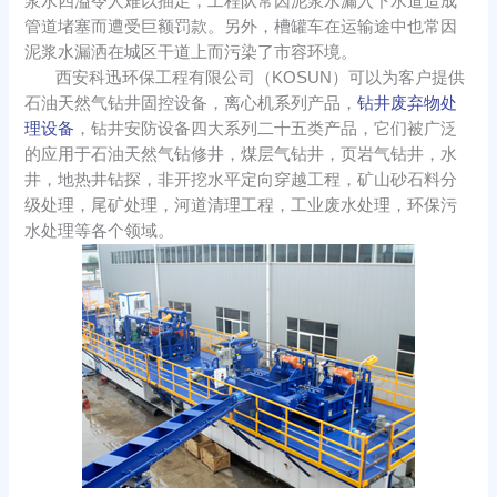
浆水四溢令人难以插足，工程队常因泥浆水漏入下水道造成
管道堵塞而遭受巨额罚款。另外，槽罐车在运输途中也常因
泥浆水漏洒在城区干道上而污染了市容环境。
西安科迅环保工程有限公司（KOSUN）可以为客户提供
石油天然气钻井固控设备，离心机系列产品，
钻井废弃物处
理设备
，钻井安防设备四大系列二十五类产品，它们被广泛
的应用于石油天然气钻修井，煤层气钻井，页岩气钻井，水
井，地热井钻探，非开挖水平定向穿越工程，矿山砂石料分
级处理，尾矿处理，河道清理工程，工业废水处理，环保污
水处理等各个领域。