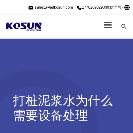
跳
sales1@adkosun.com
17782693290(微信同号)
至
内
容
搜
索
打桩泥浆水为什么
需要设备处理