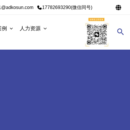
s1@adkosun.com
17782693290(微信同号)
案例
人力资源
搜
索