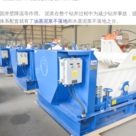
固井壁降温等作用。 泥浆在整个钻井过程中为减少钻井事故，
体系配套就有了
油基泥浆不落地
和水基泥浆不落地之分。