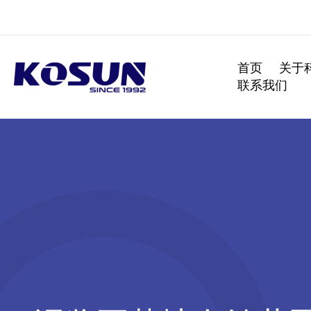
跳
至
内
容
首页
关于
联系我们