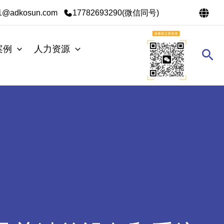
s1@adkosun.com
17782693290(微信同号)
案例
人力资源
搜
索