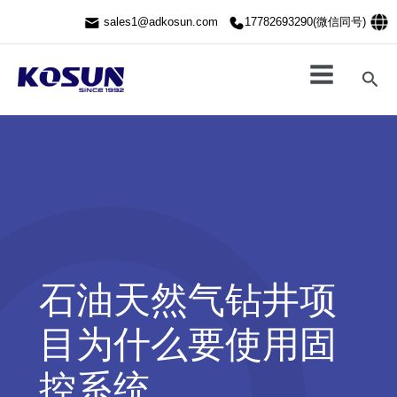
跳
sales1@adkosun.com
17782693290(微信同号)
至
内
容
搜
索
石油天然气钻井项
目为什么要使用固
控系统