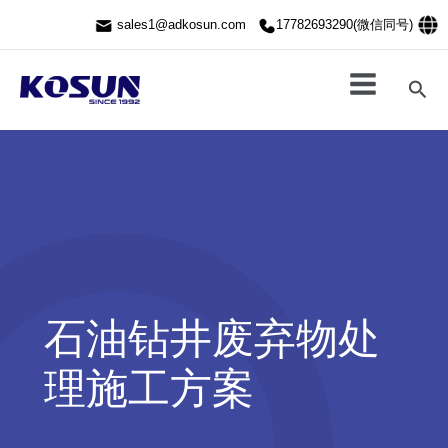
跳
sales1@adkosun.com
17782693290(微信同号)
至
内
容
搜
索
石油钻井废弃物处
理施工方案