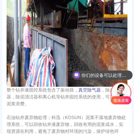
你们的设备可以处理哪些物料？
整个钻井液固控系统包含了振动筛，
真空除气器
，除沙清洁
器，除泥清洁器和离心机等钻井固控系统的使用，可以减少
泥浆浪费。
石油钻井废弃物处理；科迅（KOSUN）泥浆不落地废弃物处
理系统，可以回收钻井液废弃物，回收有用的泥浆或水，实
现资源在利用，避免了废弃物对环境的污染，保护绿色环