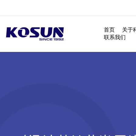
跳
至
内
容
首页
关于
联系我们