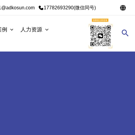
s1@adkosun.com
17782693290(微信同号)
案例
人力资源
搜
索