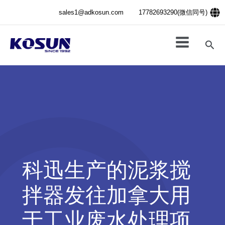
跳
sales1@adkosun.com
17782693290(微信同号)
至
内
容
搜
索
科迅生产的泥浆搅
拌器发往加拿大用
于工业废水处理项