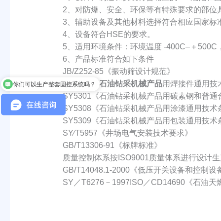
2、对防爆、安全、环保等有特殊要求的部位
3、辅助设备及其他材料选择符合相应国家标
4、设备符合HSE的要求。
5、适用环境条件：环境温度 -400C–＋500C，
6、产品标准符合如下条件
JB/Z252-85《振动筛设计规范》
SY5305《
石油钻采机械产品
用焊接件通用技
你们可以生产整套固控系统吗？
SY5301《石油钻采机械产品用碳素钢和普
SY5308《石油钻采机械产品用涂漆通用技术
SY5309《石油钻采机械产品用包装通用技
SY∕T5957《井场电气安装技术要求》
GB/T13306-91《标牌标准》
质量控制体系按ISO9001质量体系进行设计
GB/T14048.1-2000《低压开关设备和控制
SY／T6276－1997ISO／CD14690