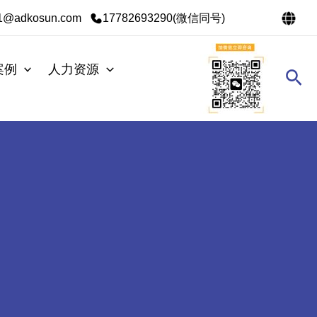
s1@adkosun.com
17782693290(微信同号)
案例
人力资源
搜
索