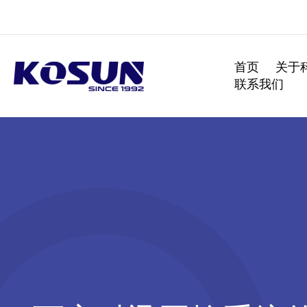
跳
至
内
容
首页
关于
联系我们