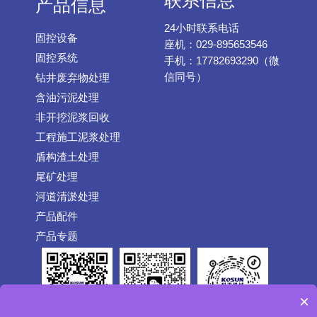
联系信息
产品信息
24小时联系电话
固控设备
座机：029-895653546
固控系统
手机：17782693290（微
信同号）
钻井废弃物处理
含油污泥处理
非开挖泥浆回收
工程施工泥浆处理
盾构渣土处理
尾矿处理
河道清淤处理
产品配件
产品专题
×