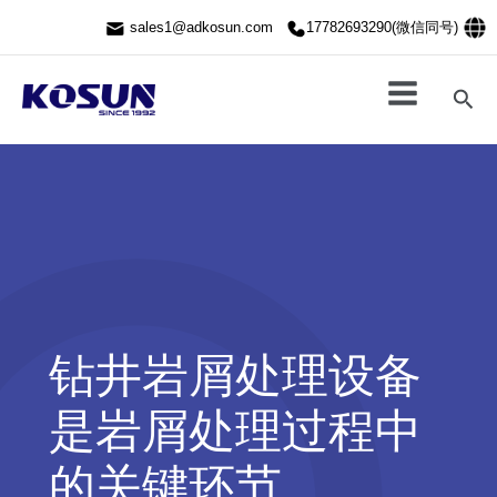
跳
sales1@adkosun.com
17782693290(微信同号)
至
内
容
搜
索
钻井岩屑处理设备
是岩屑处理过程中
的关键环节