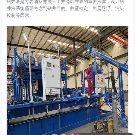
钻井液是将岩屑从井底带出并冷却井底的重要液体，设计钻
井液系统需要考虑到钻井目的、井壁稳定、岩屑悬浮、污染
控制等因素。