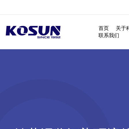
跳
至
内
容
首页
关于
联系我们