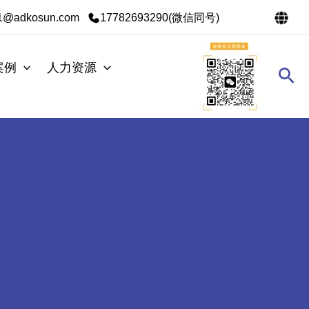
s1@adkosun.com
17782693290(微信同号)
案例
人力资源
搜
索