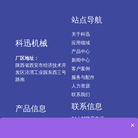
站点导航
关于科迅
科迅机械
应用领域
产品中心
厂区地址：
新闻中心
陕西省西安市经济技术开
客户案例
发区泾渭工业园东西三号
服务与配件
路南
人力资源
联系我们
联系信息
产品信息
24小时联系电话
固控设备
×
座机：029-895653546
固控系统
手机：17782693290（微