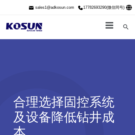
跳
sales1@adkosun.com
17782693290(微信同号)
至
内
容
搜
索
合理选择固控系统
及设备降低钻井成
本