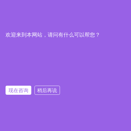
信同号）
钻井废弃物处理
含油污泥处理
非开挖泥浆回收
工程施工泥浆处理
欢迎来到本网站，请问有什么可以帮您？
盾构渣土处理
尾矿处理
河道清淤处理
产品配件
产品专题
现在咨询
稍后再说
公众号
抖音
微信
Copyright © 1992-2026 CHINAKOSUN.COM All Rights
Reserved 西安科迅机械制造有限公司 版权所有 |
陕ICP备