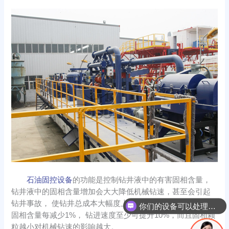
石油固控设备
的功能是控制钻井液中的有害固相含量，
钻井液中的固相含量增加会大大降低机械钻速，甚至会引起
钻井事故， 使钻井总成本大幅度上升。实验数据表明，有害
你们的设备可以处理哪些物料？
固相含量每减少1%， 钻进速度至少可提升10%，而且固相颗
粒越小对机械钻速的影响越大。