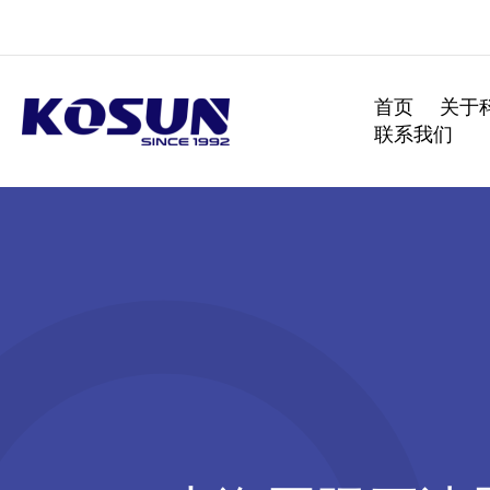
跳
至
内
容
首页
关于
联系我们