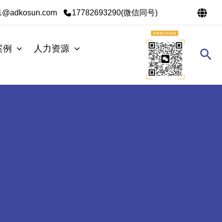
s1@adkosun.com
17782693290(微信同号)
案例
人力资源
搜
索