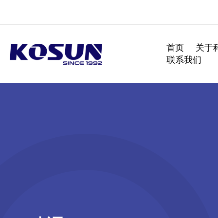
跳
至
内
容
首页
关于
联系我们