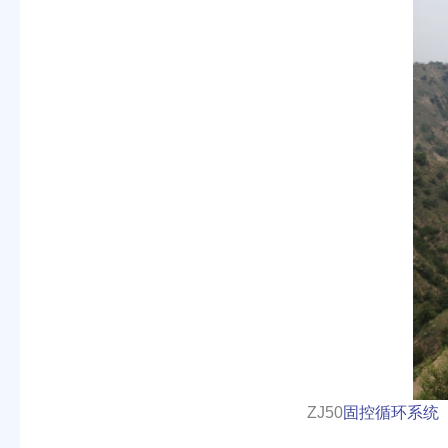
ZJ50
固控循环系统
（