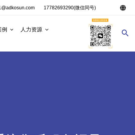
s1@adkosun.com
17782693290(微信同号)
案例
人力资源
搜
索