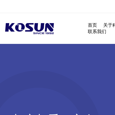
跳
至
内
容
首页
关于
联系我们