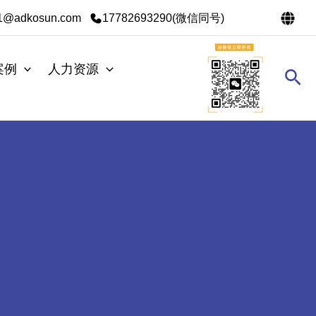
s1@adkosun.com
17782693290(微信同号)
案例
人力资源
搜
索