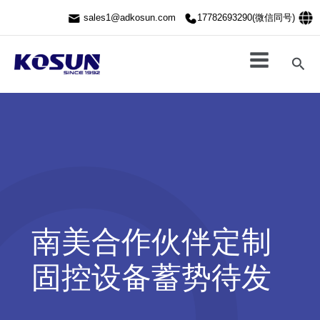
跳
sales1@adkosun.com
17782693290(微信同号)
至
内
容
搜
索
南美合作伙伴定制
固控设备蓄势待发