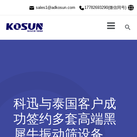
跳
sales1@adkosun.com
17782693290(微信同号)
至
内
容
搜
索
科迅与泰国客户成
功签约多套高端黑
犀牛振动筛设备