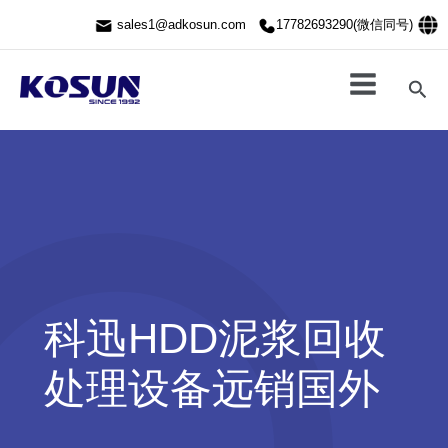
跳
sales1@adkosun.com
17782693290(微信同号)
至
内
容
搜
索
科迅HDD泥浆回收
处理设备远销国外