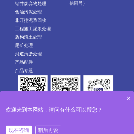
信同号）
钻井废弃物处理
含油污泥处理
非开挖泥浆回收
工程施工泥浆处理
盾构渣土处理
尾矿处理
河道清淤处理
产品配件
产品专题
×
公众号
抖音
欢迎来到本网站，请问有什么可以帮您？
微信
Copyright © 1992-2026 CHINAKOSUN.COM All Rights
现在咨询
稍后再说
Reserved 西安科迅机械制造有限公司 版权所有 |
陕ICP备