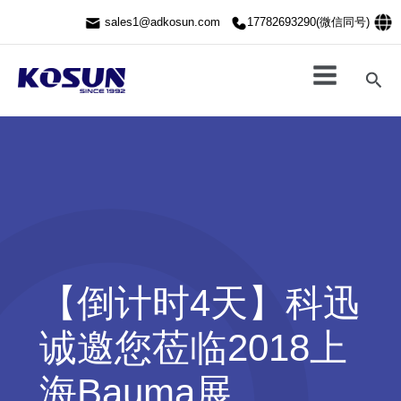
跳
sales1@adkosun.com
17782693290(微信同号)
至
内
容
搜
索
【倒计时4天】科迅
诚邀您莅临2018上
海Bauma展