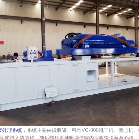
废处理系统
，系统主要由撬装罐、科迅VC-800甩干机、离心
泥浆进入撬装罐，随后螺杆泵抽吸撬装罐内泥浆输送至离心机，