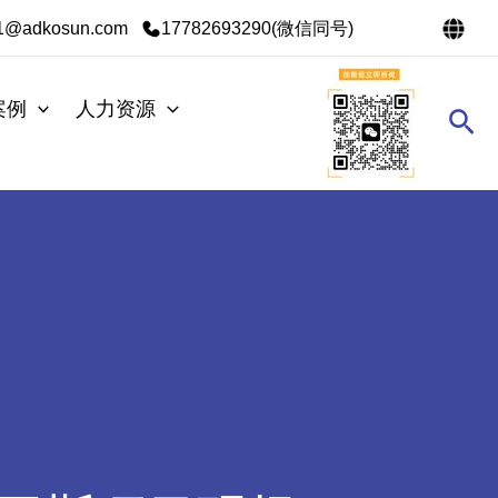
s1@adkosun.com
17782693290(微信同号)
案例
人力资源
搜
索