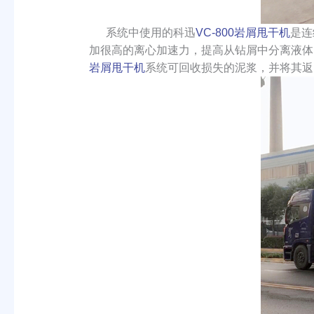
系统中使用的科迅
VC-800岩屑甩干机
是连
加很高的离心加速力，提高从钻屑中分离液体
岩屑甩干机
系统可回收损失的泥浆，并将其返