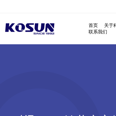
跳
至
内
容
首页
关于
联系我们