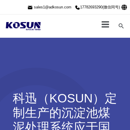
跳
sales1@adkosun.com
17782693290(微信同号)
至
内
容
搜
索
科迅（KOSUN）定
制生产的沉淀池煤
泥处理系统应于国