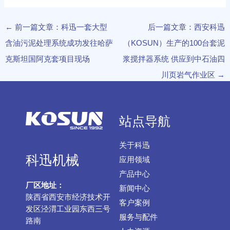
←
前一篇文章：科迅一套大型
后一篇文章：西安科迅
含油污泥处理系统成功发往哈萨
（KOSUN）生产的100台套泥
克斯坦国阿克套项目现场
浆搅拌器系统 供应到中石油四
川页岩气作业区
→
站点导航
关于科迅
科迅机械
应用领域
产品中心
厂区地址：
新闻中心
陕西省西安市经济技术开
客户案例
发区泾渭工业园东西三号
服务与配件
路南