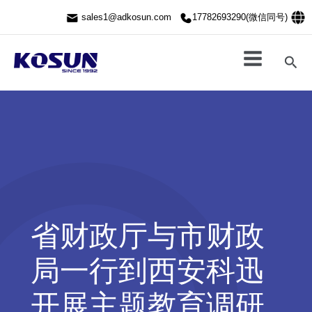
跳
sales1@adkosun.com
17782693290(微信同号)
至
内
容
搜
索
省财政厅与市财政
局一行到西安科迅
开展主题教育调研