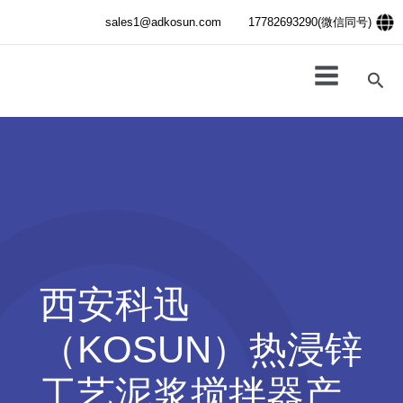
跳
sales1@adkosun.com
17782693290(微信同号)
至
内
容
搜
索
西安科迅
（KOSUN）热浸锌
工艺泥浆搅拌器产