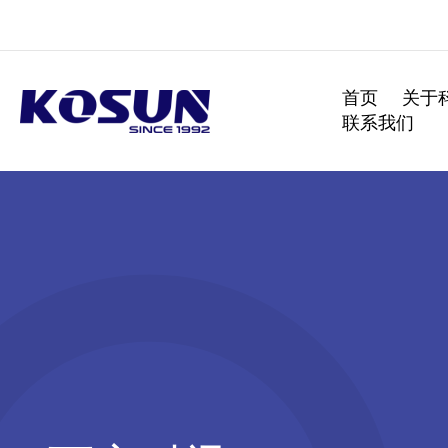
跳
至
内
容
首页
关于
联系我们