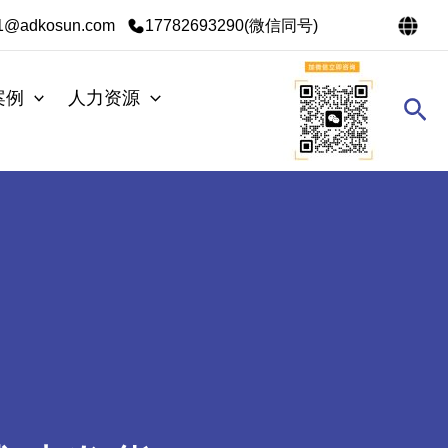
s1@adkosun.com
17782693290(微信同号)
案例
人力资源
搜
索