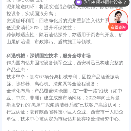
你们有哪些固控设备？
泥浆输送闭环：将泥浆池混合物泵入振动筛、除砂器等固
控设备，实现固液分离；
资源循环利用：回收净化后的泥浆重新注入钻井系统，降
低泥浆消耗30%，提升环保效益；
跨领域适应性：除石油钻探外，亦适用于页岩气开发、矿
山尾矿治理、市政排污、盾构施工等领域。
科迅机械：深耕固控技术，服务全球市场
作为国内钻井固控设备领军企业，西安科迅已构建完整的
产品生态：
技术壁垒：拥有67项分离机械专利，固控产品涵盖振动
筛、除砂器、离心机、渣浆泵等全流程设备；
全球化布局：产品覆盖60余国，在“一带一路”沿线（如中
亚、中东、非洲）建立成熟市场网络，2023年向土库曼
斯坦交付的“黑犀牛泥浆清洁器系统”已获客户高度认可；
行业认证：获评陕西省科技小巨人企业、西安市千人助企
单位，技术中心被认定为市级钻井废弃物处理研究中心。