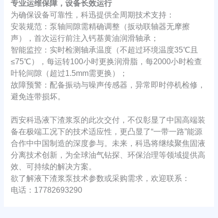
专业运维保障，设备长效运行
为确保设备可靠性，科迅提供全周期技术支持：
安装规范：泵轴间隙需精确调整（扳动联轴器无摩擦
声），首次运行前注入钙基黄油润滑轴承；
智能监控：实时检测轴承温度（不超过环境温度35℃且
≤75℃），每运转100小时更换润滑脂，每2000小时检查
叶轮间隙（超过1.5mm需更换）；
故障预警：配备振动与噪声传感器，异常即时停机检修，
避免连带损坏。
西安科迅液下渣浆泵的此次交付，不仅彰显了中国高端装
备在极端工况下的技术适应性，更凸显了“一带一路”能源
合作中中国制造的深度参与。未来，科迅将继续聚焦固液
分离技术创新，为全球油气钻探、环保治理等领域提供高
效、可持续的解决方案。
欲了解液下渣浆泵技术参数或采购需求，欢迎联系：
电话：17782693290