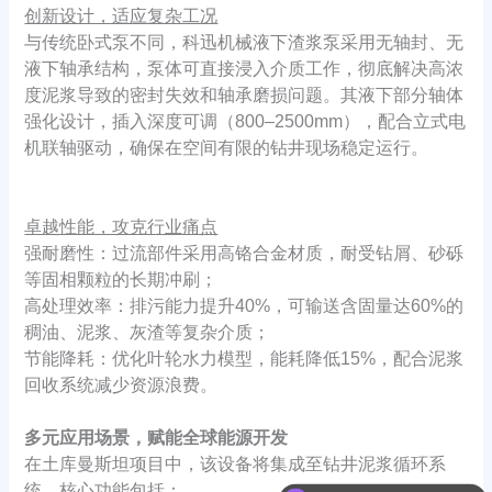
创新设计，适应复杂工况
与传统卧式泵不同，科迅机械液下渣浆泵采用无轴封、无
液下轴承结构，泵体可直接浸入介质工作，彻底解决高浓
度泥浆导致的密封失效和轴承磨损问题。其液下部分轴体
强化设计，插入深度可调（800–2500mm），配合立式电
机联轴驱动，确保在空间有限的钻井现场稳定运行。
卓越性能，攻克行业痛点
强耐磨性：过流部件采用高铬合金材质，耐受钻屑、砂砾
等固相颗粒的长期冲刷；
高处理效率：排污能力提升40%，可输送含固量达60%的
稠油、泥浆、灰渣等复杂介质；
节能降耗：优化叶轮水力模型，能耗降低15%，配合泥浆
回收系统减少资源浪费。
多元应用场景，赋能全球能源开发
在土库曼斯坦项目中，该设备将集成至钻井泥浆循环系
统，核心功能包括：