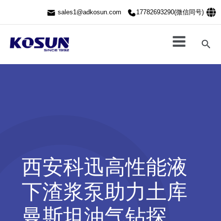
跳
sales1@adkosun.com
17782693290(微信同号)
至
内
容
搜
索
西安科迅高性能液
下渣浆泵助力土库
曼斯坦油气钻探