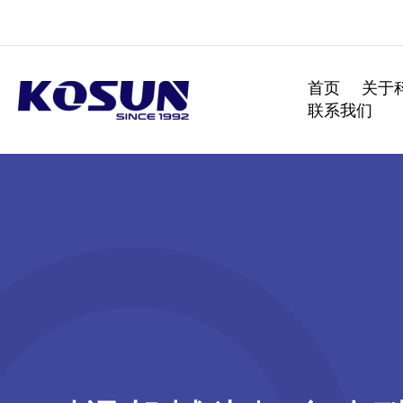
跳
至
内
容
首页
关于
联系我们