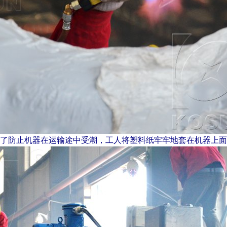
了防止机器在运输途中受潮，工人将塑料纸牢牢地套在机器上面