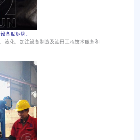
给设备贴标牌。
、液化、加注设备制造及油田工程技术服务和