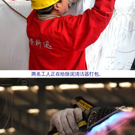
两名工人正在给除泥清洁器打包。