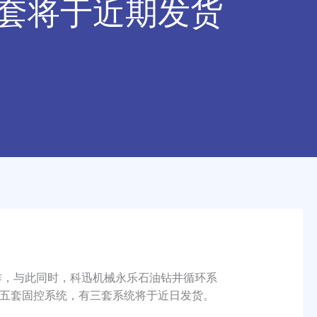
三套将于近期发货
作，与此同时，科迅机械永乐石油钻井循环系
五套固控系统，有三套系统将于近日发货。