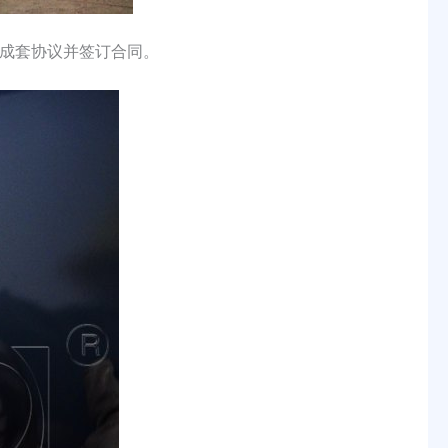
成套协议并签订合同。