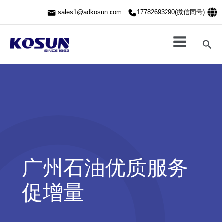
跳
sales1@adkosun.com
17782693290(微信同号)
至
内
容
搜
索
广州石油优质服务
促增量