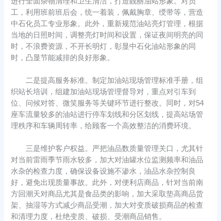
进行全面杂物清理和卫生清洁，打造靓丽油站形象。对员
工，利用班前班后会，统一着装，佩戴胸章、绶带等，营造
中石化员工专业形象。此外，重新规范油站亮灯管理，根据
当地的日照时间，调整亮灯时间和设置，保证夜间明亮的同
时，不浪费资源，不开长明灯，彰显中石化油站形象的同
时，凸显节能减排的良好形象。
二是提高服务标准。制定加油站现场管理标准手册，组
织站长培训，组建加油站现场管理督导对，重点对引车到
位、问候对答、微笑服务等关键环节进行整改。同时，对54
座车流量较多的油站进行停车划线和分区划线，提高站场管
理秩序和车辆周转率，给顾客一个高效整洁的消费环境。
三是维护客户权益。严把油品数质量管理关口，尤其针
对当前雷雨季节雨水较多，加大对油罐水位监测频率和油品
水杂的检查力度，确保设备设施不渗水，油品水杂控制良
好，避免出现质量事故。此外，对便利店商品，针对当前南
方回潮天对商品尤其是食品类的影响，加大采取垫高商品货
架、抽湿等方式减少商品受潮，加大对变质破损商品的检查
和清理力度，杜绝变质、破损、受潮商品销售。