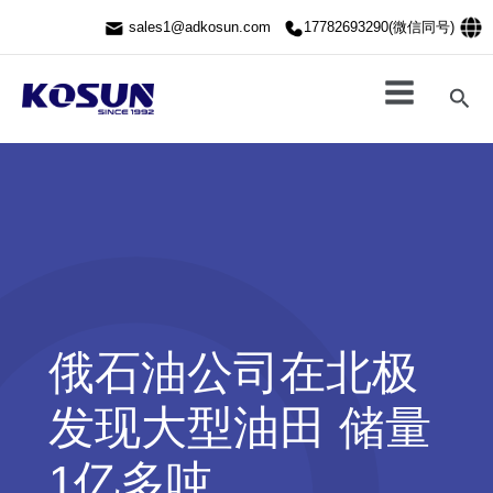
跳
sales1@adkosun.com
17782693290(微信同号)
至
内
容
搜
索
俄石油公司在北极
发现大型油田 储量
1亿多吨