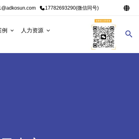
s1@adkosun.com
17782693290(微信同号)
案例
人力资源
搜
索