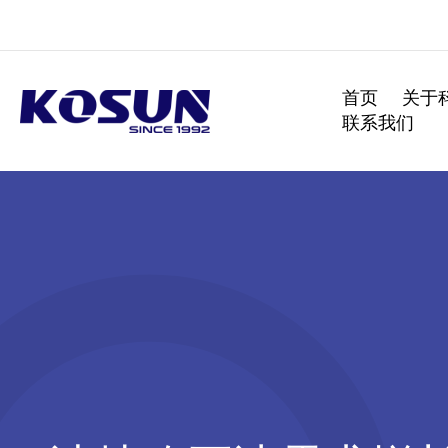
跳
至
内
容
首页
关于
联系我们