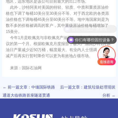
地区，远东地区是该公司目前最大的出口市场。
此外，沙特阿美对美国的特轻、轻质、中质和重质原油价
格也下调了每桶10美分至30美分不等。对于西北欧的各类原
油价格也下调每桶45美分至60美分不等。地中海国家则是为
数不多的价格被调高的客户，其中重级原油价格每桶增加了
你们可以生产整套固控系统吗？
15美分。
今年1月是欧佩克与非欧佩克产油国执行去年底达成减产协
你们有哪些固控设备？
议的第一个月。根据欧佩克月度报告，最大产油国沙特1月原
油日产量减少近50万桶，幅度最大。有业内人士强调，沙特
减产后再实行暂时降价可以更为有效地占领市场。
来源：国际石油网
←
前一篇文章：中缅国际铁路
后一篇文章：建筑垃圾处理现状
通道大临铁路首座隧道贯通
分析
→