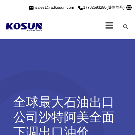
跳
sales1@adkosun.com
17782693290(微信同号)
至
内
容
搜
索
全球最大石油出口
公司沙特阿美全面
下调出口油价