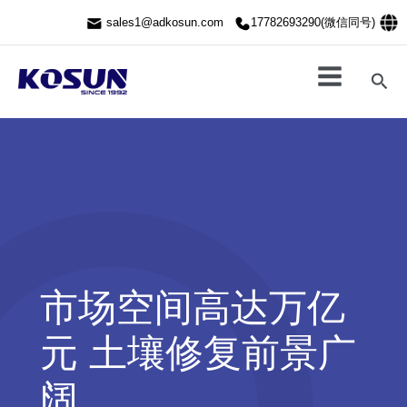
跳
sales1@adkosun.com
17782693290(微信同号)
至
内
容
搜
索
市场空间高达万亿
元 土壤修复前景广
阔