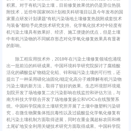
积累。对于有机污染土壤，目前修复效果优的仍是异位热脱
附技术，近些年国家863计划相关科研项目以及今年发布的国
家重点研发计划课题“有机污染场地土壤修复热脱附成套技术
与装备”都给予此类技术研究支持。化学氧化技术对中轻度有
机污染土壤具有效果好、经济、施工便捷的优点，但是土壤
中有机污染物的不同赋存形态对化学氧化修复效果具有显著
的影响。
除工程应用技术外，2018年在污染土壤修复领域也涌现
出一批前沿的科研成果。中国环境科学研究院探讨了腐殖酸
活化的磷酸盐矿物稳定化铅、锌和镉污染土壤的可行性，还
提出了一种采用磺化油固化/稳定化高分子难降解有机污染物
污染土壤的新方法，取得了较好的效果。生态环境部环境规
划院开发了场地修复二次污染影响在线监控和评估方法，与
南方科技大学联合开发了场地修复扬尘和VOCs在线预警系
统。中国科学院南京土壤研究所开展了土壤中微塑料污染研
究，在微生物聚集体抵抗毒性以及过硫酸盐化学氧化修复有
机污染土壤机制方面取得进展，同时在重金属超标农田和稀
土尾矿地安全利用关键技术研究方面取得成果。中国科学院