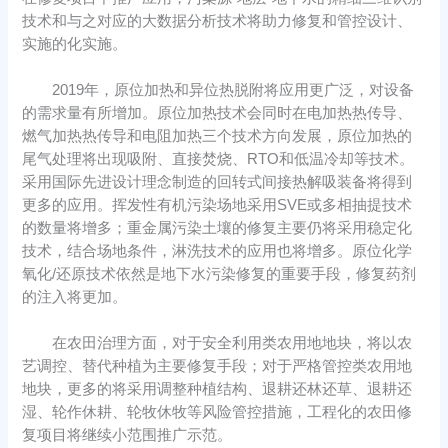
技术和与之对应的大数据分析技术将助力修复和管控设计、
实施的化实施。
2019年，原位加热和异位热脱附将应用更广泛，对设备
的需求量有所增加。原位加热技术会同时在电加热热传导、
燃气加热热传导和电阻加热三个技术方向发展，原位加热的
尾气处理将出现吸附、直接焚烧、RTO和低温冷却等技术。
采用国际先进设计理念制造的回转式间接热解吸装备将得到
更多的应用。挥发性有机污染场地采用SVE或多相抽提技术
的数量将增多；重金属污染土壤的修复主要仍将采用稳定化
技术，结合场地条件，淋洗技术的应用也将增多。原位化学
氧化/还原技术依然是地下水污染修复的重要手段，修复药剂
的注入将更加。
在农田治理方面，对于安全利用类农用地地块，将以农
艺调控、替代种植为主要修复手段；对于严格管控类农用地
地块，更多的将采用调整种植结构、退耕还林还草、退耕还
湿、轮作休耕、轮牧休牧等风险管控措施，工程化的农田修
复项目将继续小范围推广示范。