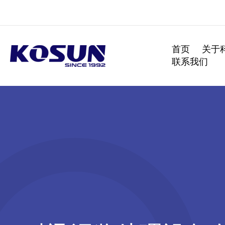
跳
至
内
容
首页
关于
联系我们