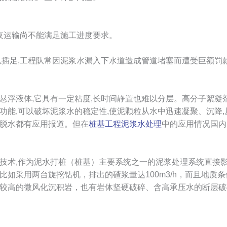
昼夜运输尚不能满足施工进度要求。
以插足,工程队常因泥浆水漏入下水道造成管道堵塞而遭受巨额罚
悬浮液体,它具有一定粘度,长时间静置也难以分层。高分子絮凝剂
功能,可以破坏泥浆水的稳定性,使泥颗粒从水中迅速凝聚、沉降
脱水都有应用报道。但在
桩基工程泥浆水处理
中的应用情况国内
技术,作为泥水打桩（桩基）主要系统之一的泥浆处理系统直接
如采用两台旋挖钻机，排出的碴浆量达100m3/h，而且地质
较高的微风化沉积岩，也有岩体坚硬破碎、含高承压水的断层破