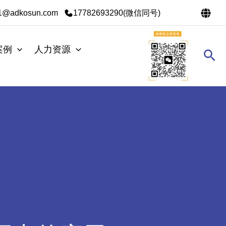
s1@adkosun.com
17782693290(微信同号)
案例
人力资源
搜
索